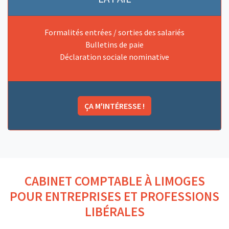
Absences et congés du salarié
Formalités entrées / sorties des salariés
Correspondance jours ouvrés/jours ouvrables
Bulletins de paie
Déclaration sociale nominative
Seuil de rentabilité (estimation rapide)
Calcul des frais kilométriques : véhicules automobiles
Versement mobilité
ÇA M'INTÉRESSE !
CABINET COMPTABLE À LIMOGES
POUR ENTREPRISES ET PROFESSIONS
LIBÉRALES