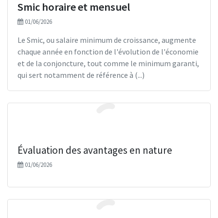
Smic horaire et mensuel
Gérer mon patrimoine
Témoignages d'entrepreneur
Les indicateurs
Faire le point
Les dernières actualités
01/06/2026
Digitaliser mon entreprise
Les aides
Les juges ont dit
Faire le point
Les dernières actualités
Le Smic, ou salaire minimum de croissance, augmente
chaque année en fonction de l'évolution de l'économie
Boîte à outils
Paie
Les indicateurs
Les juges ont dit
Faire le point
Les dernières actualités
et de la conjoncture, tout comme le minimum garanti,
Foire aux questions
Foire aux questions
Les indicateurs
Les juges ont dit
Faire le point
Les juges ont dit
qui sert notamment de référence à (...)
Les juges ont dit
L'actu en vidéo
Foire aux questions
Les indicateurs
WebTV
L'actu en vidéo
L'actu en vidéo
Foire aux questions
Échéanciers
L'actu en vidéo
Les indicateurs
Évaluation des avantages en nature
Foire aux questions
01/06/2026
L'actu en dessin
Les simulateurs