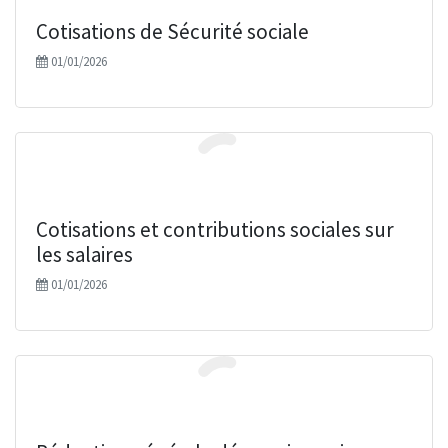
Cotisations de Sécurité sociale
Absences et congés du salarié
01/01/2026
Correspondance jours ouvrés/jours ouvrables
Seuil de rentabilité (estimation rapide)
Calcul des frais kilométriques : véhicules automobiles
Versement mobilité
Cotisations et contributions sociales sur
les salaires
01/01/2026