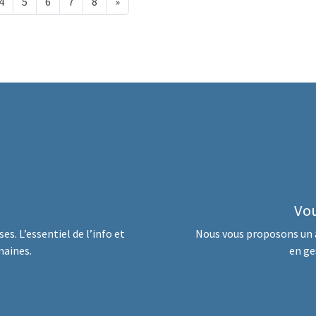
4
5
6
7
8
»
Vou
es. L’essentiel de l’info et
Nous vous proposons un 
maines.
en ge