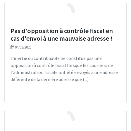
Gérer mon patrimoine
Témoignages d'entrepreneur
Les indicateurs
Faire le point
Les dernières actualités
Digitaliser mon entreprise
Les aides
Les juges ont dit
Faire le point
Les dernières actualités
Pas d'opposition à contrôle fiscal en
Boîte à outils
Paie
Les indicateurs
Les juges ont dit
Faire le point
Les dernières actualités
cas d'envoi à une mauvaise adresse !
Foire aux questions
Foire aux questions
Les indicateurs
Les juges ont dit
Faire le point
Les juges ont dit
04/08/2026
Les juges ont dit
L'actu en vidéo
Foire aux questions
Les indicateurs
WebTV
L'inertie du contribuable ne constitue pas une
opposition à contrôle fiscal lorsque les courriers de
L'actu en vidéo
L'actu en vidéo
Foire aux questions
Échéanciers
l'administration fiscale ont été envoyés à une adresse
différente de la dernière adresse que (...)
L'actu en vidéo
Les indicateurs
Foire aux questions
L'actu en dessin
Les simulateurs