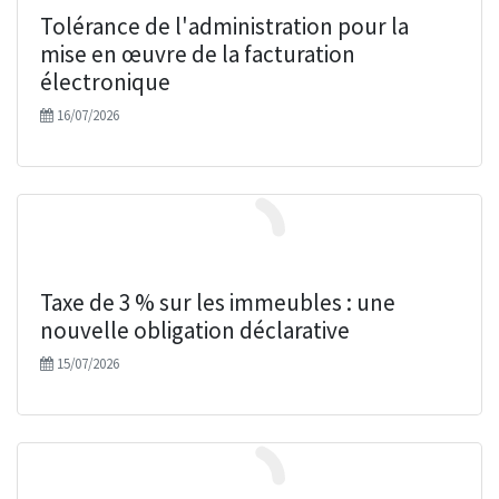
Tolérance de l'administration pour la
Absences et congés du salarié
mise en œuvre de la facturation
électronique
Correspondance jours ouvrés/jours ouvrables
16/07/2026
Seuil de rentabilité (estimation rapide)
Calcul des frais kilométriques : véhicules automobiles
Versement mobilité
Taxe de 3 % sur les immeubles : une
nouvelle obligation déclarative
15/07/2026